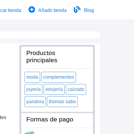
car tienda
Añadir tienda
Blog
Productos
principales
moda
complementos
joyería
relojería
calzado
pandora
thomas sabo
des
Formas de pago