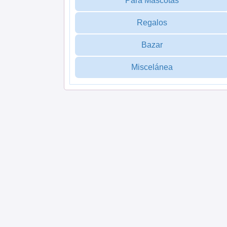
Para Mascotas
Regalos
Bazar
Miscelánea