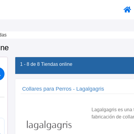
das
ine
1 - 8 de 8
Tiendas online
Collares para Perros - Lagalgagris
Lagalgagris es una 
fabricación de collar