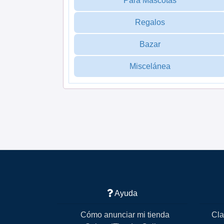
Para Mascotas
Regalos
Bazar
Miscelánea
Ayuda
Cómo anunciar mi tienda
Cla