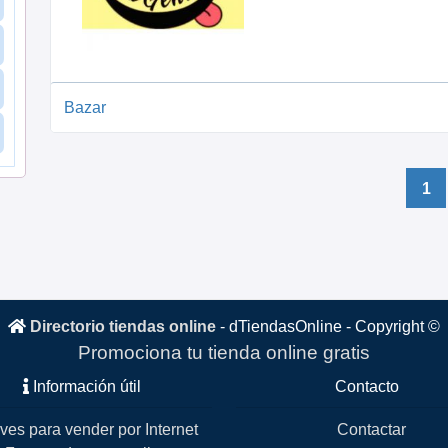
Bazar
1
Directorio tiendas online
-
dTiendasOnline
- Copyright ©
Promociona tu tienda online gratis
Información útil
Contacto
ves para vender por Internet
Contactar