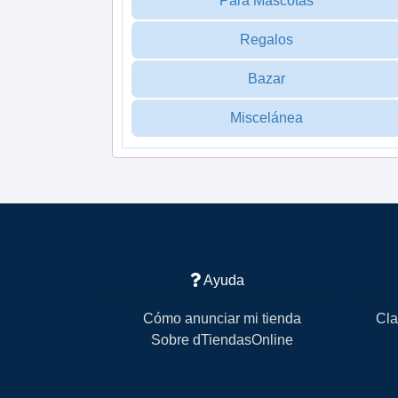
Para Mascotas
Regalos
Bazar
Miscelánea
Ayuda
Cómo anunciar mi tienda
Cla
Sobre dTiendasOnline