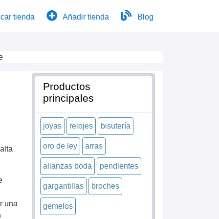
car tienda
Añadir tienda
Blog
e
Productos
principales
joyas
relojes
bisutería
oro de ley
arras
alta
alianzas boda
pendientes
e
gargantillas
broches
ar una
gemelos
n