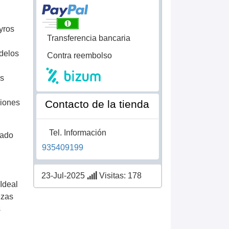
yros
Transferencia bancaria
odelos
Contra reembolso
es
Contacto de la tienda
siones
Tel. Información
bado
935409199
23-Jul-2025
Visitas: 178
 Ideal
ezas
s