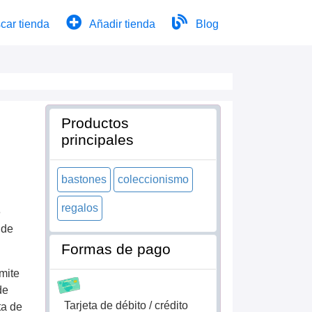
car tienda
Añadir tienda
Blog
Productos
principales
bastones
coleccionismo
regalos
e
 de
Formas de pago
mite
de
Tarjeta de débito / crédito
ta de