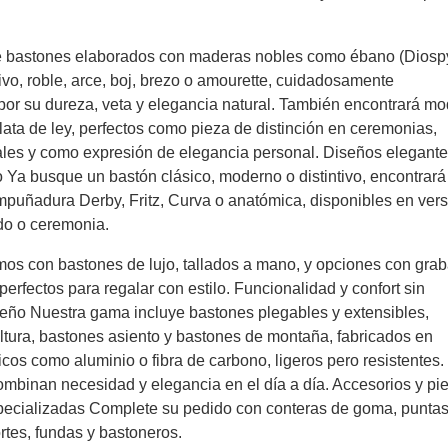
 bastones elaborados con maderas nobles como ébano (Diosp
olivo, roble, arce, boj, brezo o amourette, cuidadosamente
por su dureza, veta y elegancia natural. También encontrará m
lata de ley, perfectos como pieza de distinción en ceremonias,
ales y como expresión de elegancia personal. Diseños elegant
o Ya busque un bastón clásico, moderno o distintivo, encontrará
puñadura Derby, Fritz, Curva o anatómica, disponibles en ver
o o ceremonia.
os con bastones de lujo, tallados a mano, y opciones con gra
perfectos para regalar con estilo. Funcionalidad y confort sin
seño Nuestra gama incluye bastones plegables y extensibles,
ltura, bastones asiento y bastones de montaña, fabricados en
icos como aluminio o fibra de carbono, ligeros pero resistentes.
mbinan necesidad y elegancia en el día a día. Accesorios y pi
pecializadas Complete su pedido con conteras de goma, punta
rtes, fundas y bastoneros.