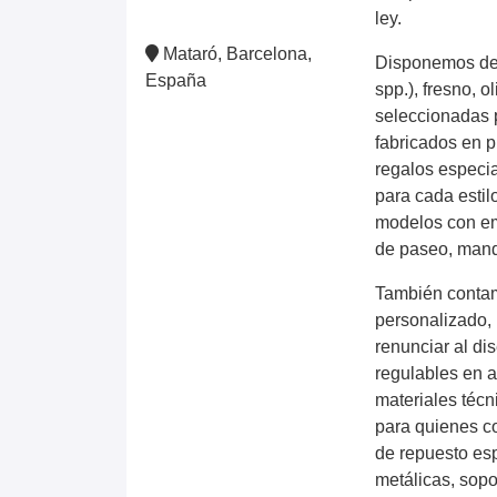
ley.
Mataró, Barcelona,
Disponemos de
España
spp.), fresno, 
seleccionadas 
fabricados en p
regalos especi
para cada estil
modelos con em
de paseo, mand
También contam
personalizado, 
renunciar al di
regulables en a
materiales técn
para quienes co
de repuesto es
metálicas, sopo