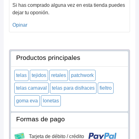
Si has comprado alguna vez en esta tienda puedes
dejar tu oponión.
Opinar
Productos principales
telas
tejidos
retales
patchwork
telas carnaval
telas para disfraces
fieltro
goma eva
lonetas
Formas de pago
Tarjeta de débito / crédito