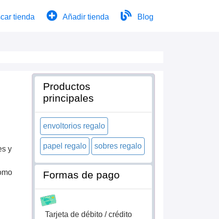
car tienda
Añadir tienda
Blog
Productos
principales
envoltorios regalo
papel regalo
sobres regalo
es y
como
Formas de pago
Tarjeta de débito / crédito