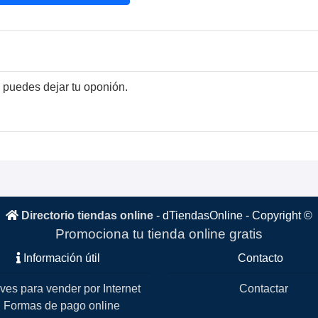
 puedes dejar tu oponión.
Directorio tiendas online
-
dTiendasOnline
- Copyright ©
Promociona tu tienda online gratis
Información útil
Contacto
ves para vender por Internet
Contactar
Formas de pago online