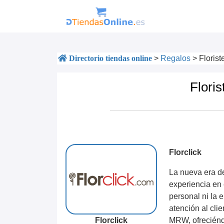
Directorio tiendas online
>
Regalos
>
Florist
Floris
Florclick
La nueva era de
experiencia en 
personal ni la 
atención al cli
Florclick
MRW, ofreciénd