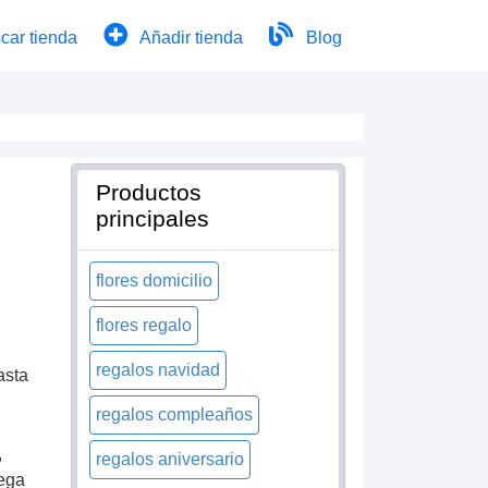
car tienda
Añadir tienda
Blog
Productos
principales
flores domicilio
flores regalo
regalos navidad
asta
regalos compleaños
,
regalos aniversario
rega