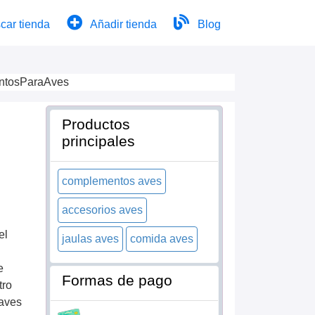
car tienda
Añadir tienda
Blog
entosParaAves
Productos
principales
complementos aves
accesorios aves
el
jaulas aves
comida aves
e
Formas de pago
tro
 aves