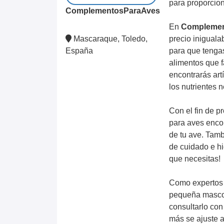
para proporcion
ComplementosParaAves
En
Complemen
Mascaraque, Toledo,
precio inigual
España
para que tengas
alimentos que f
encontrarás art
los nutrientes 
Con el fin de p
para aves enco
de tu ave. Tam
de cuidado e hi
que necesitas!
Como expertos
pequeña mascot
consultarlo con
más se ajuste 