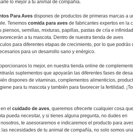
arle lo mejor a tu animal de compañía.
tos Para Aves
dispones de productos de primeras marcas a u
able. Tenemos
comida para aves
de fabricantes expertos en la c
 piensos, semillas, mixturas, papillas, pastas de cría e infinida
avorecerán a tu mascota. Dentro de nuestra tienda de aves
ículos para diferentes etapas de crecimiento, por lo que podrás 
necesarios para un desarrollo sano y enérgico.
roporcionaros lo mejor, en nuestra tienda online de complement
ntrarás suplementos que apoyarán las diferentes fases de desar
bién dispones de vitaminas, complementos alimenticios, produc
giene para tu mascota y también para favorecer la fertilidad. ¡To
 en el
cuidado de aves
, queremos ofrecerte cualquier cosa que
a pueda necesitar, y si tienes alguna pregunta, no dudes en
 nosotros, te asesoraremos e indicaremos el producto para ave
a las necesidades de tu animal de compañía, no solo somos un