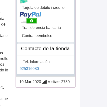
Tarjeta de débito / crédito
n
ría
d de
Transferencia bancaria
Contra reembolso
darle
Contacto de la tienda
os
rollo
Tel. Información
tos
925316080
do lo
10-Mar-2020
Visitas: 2789
 tu
s que
a