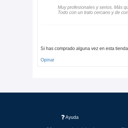
Muy profesionales y serios. Más q
Todo con un trato cercano y de con
Si has comprado alguna vez en esta tienda
Opinar
Ayuda