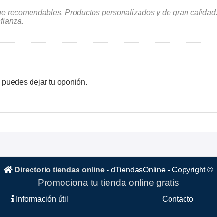
ue recomendables. Productos personalizados y de gran calidad
fianza.
 puedes dejar tu oponión.
Directorio tiendas online
-
dTiendasOnline
- Copyright ©
Promociona tu tienda online gratis
Información útil
Contacto