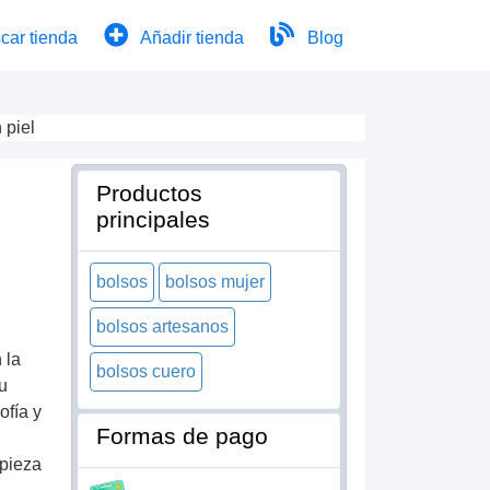
car tienda
Añadir tienda
Blog
 piel
Productos
principales
bolsos
bolsos mujer
bolsos artesanos
e
 la
bolsos cuero
Su
ofía y
Formas de pago
 pieza