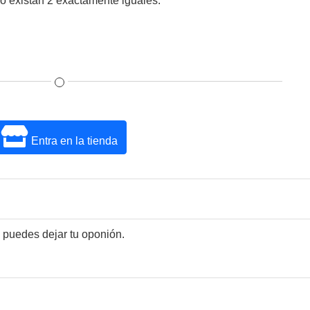
o existan 2 exactamente iguales.
Entra en la tienda
 puedes dejar tu oponión.