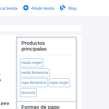
car tienda
Añadir tienda
Blog
Productos
principales
moda mujer
moda femenina
s
a
ropa femenina
ropa mujer
lencería
 para
Formas de pago