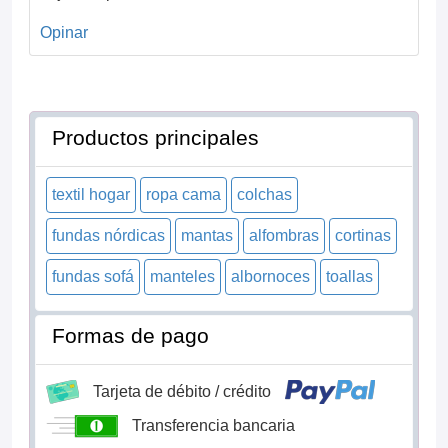
Opinar
Productos principales
textil hogar
ropa cama
colchas
fundas nórdicas
mantas
alfombras
cortinas
fundas sofá
manteles
albornoces
toallas
Formas de pago
Tarjeta de débito / crédito
Transferencia bancaria