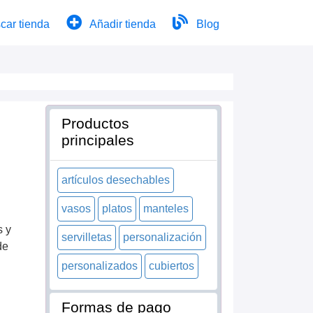
car tienda
Añadir tienda
Blog
Productos
principales
artículos desechables
vasos
platos
manteles
s y
servilletas
personalización
de
personalizados
cubiertos
Formas de pago