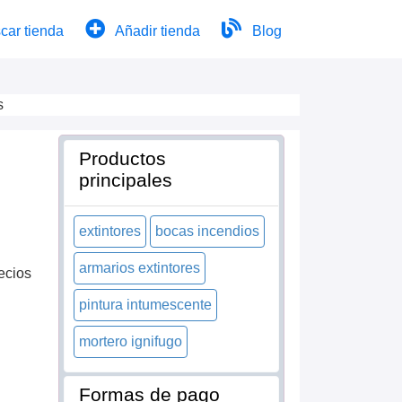
car tienda
Añadir tienda
Blog
s
Productos
principales
extintores
bocas incendios
armarios extintores
ecios
pintura intumescente
mortero ignifugo
Formas de pago