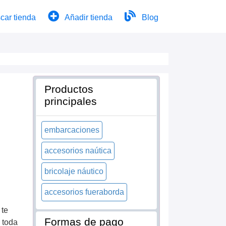
car tienda
Añadir tienda
Blog
Productos
principales
embarcaciones
accesorios naútica
e
bricolaje náutico
accesorios fueraborda
 te
Formas de pago
 toda